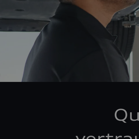
Qu
vertra