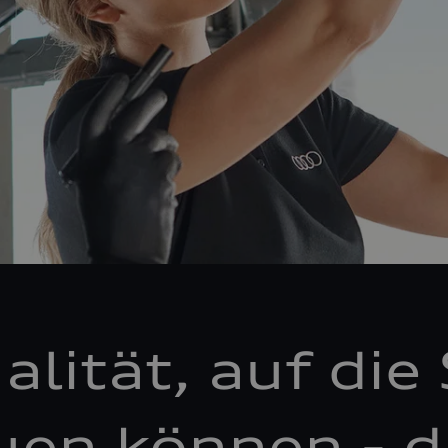
alität, auf die 
uen können - d