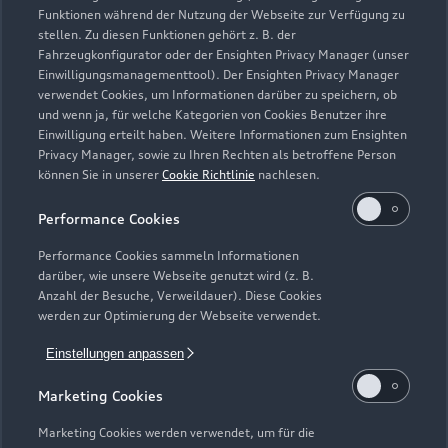
Funktionen während der Nutzung der Webseite zur Verfügung zu
stellen. Zu diesen Funktionen gehört z. B. der
Fahrzeugkonfigurator oder der Ensighten Privacy Manager (unser
Einwilligungsmanagementtool). Der Ensighten Privacy Manager
Zurück nach oben
verwendet Cookies, um Informationen darüber zu speichern, ob
und wenn ja, für welche Kategorien von Cookies Benutzer ihre
Einwilligung erteilt haben. Weitere Informationen zum Ensighten
Modelle
Privacy Manager, sowie zu Ihren Rechten als betroffene Person
können Sie in unserer
Cookie Richtlinie
nachlesen.
Kaufen & leasen
Alle Modelle
Performance Cookies
Modelle vergleichen
Service & Zubehör
Performance Cookies sammeln Informationen
Neuwagensuche
darüber, wie unsere Webseite genutzt wird (z. B.
Elektromodelle
Anzahl der Besuche, Verweildauer). Diese Cookies
Gebrauchtwagensuche
Support
werden zur Optimierung der Webseite verwendet.
Saisonale Angebote
Plug-in-Hybride
Gebrauchtwagen
Einstellungen anpassen
Audi Services
Über Audi
Kundenservice
Finanzierung
Marketing Cookies
Garantie
Händlersuche
Aktionen & Angebote
Unternehmen
Marketing Cookies werden verwendet, um für die
Audi digital services