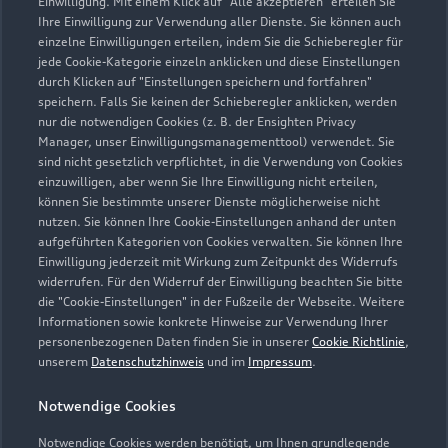
Einwilligung. Mit einem Klick auf "Alle akzeptieren" erteilen Sie
Ihre Einwilligung zur Verwendung aller Dienste. Sie können auch
einzelne Einwilligungen erteilen, indem Sie die Schieberegler für
jede Cookie-Kategorie einzeln anklicken und diese Einstellungen
Öffnungszeiten
durch Klicken auf "Einstellungen speichern und fortfahren"
speichern. Falls Sie keinen der Schieberegler anklicken, werden
nur die notwendigen Cookies (z. B. der Ensighten Privacy
Manager, unser Einwilligungsmanagementtool) verwendet. Sie
Verkauf
sind nicht gesetzlich verpflichtet, in die Verwendung von Cookies
Geschlossen
,
öffnet am
Montag 08:00
einzuwilligen, aber wenn Sie Ihre Einwilligung nicht erteilen,
können Sie bestimmte unserer Dienste möglicherweise nicht
nutzen. Sie können Ihre Cookie-Einstellungen anhand der unten
Service
aufgeführten Kategorien von Cookies verwalten. Sie können Ihre
Geschlossen
,
öffnet am
Montag 07:00
Einwilligung jederzeit mit Wirkung zum Zeitpunkt des Widerrufs
widerrufen. Für den Widerruf der Einwilligung beachten Sie bitte
die "Cookie-Einstellungen" in der Fußzeile der Webseite. Weitere
Teile- & Zubehörverkauf
Informationen sowie konkrete Hinweise zur Verwendung Ihrer
Geschlossen
,
öffnet am
Montag 07:30
personenbezogenen Daten finden Sie in unserer
Cookie Richtlinie
,
unserem
Datenschutzhinweis
und im
Impressum
.
Samstags ist der Servicebereich im Audi Zentrum Ulm
Notwendige Cookies
vorübergehend geschlossen.
Notwendige Cookies werden benötigt, um Ihnen grundlegende